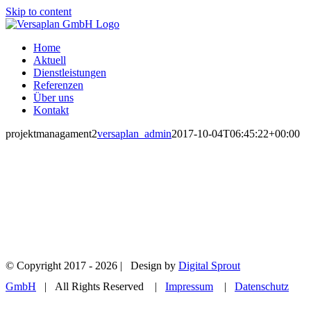
Skip to content
Home
Aktuell
Dienstleistungen
Referenzen
Über uns
Kontakt
projektmanagament2
versaplan_admin
2017-10-04T06:45:22+00:00
© Copyright 2017 -
2026 | Design by
Digital Sprout
GmbH
| All Rights Reserved
|
Impressum
|
Datenschutz
EMAIL US